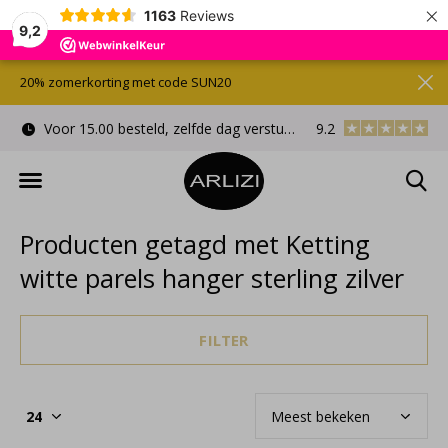
×
1163
Reviews
9,2
20% zomerkorting met code SUN20
Voor 15.00 besteld, zelfde dag verstuurd
9.2
Gratis cadeauverpa
Producten getagd met Ketting
witte parels hanger sterling zilver
FILTER