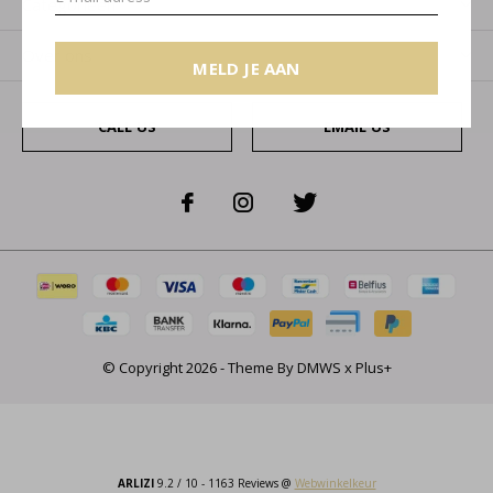
Categorieën
Over ons
MELD JE AAN
CALL US
EMAIL US
© Copyright
2026
- Theme By
DMWS
x
Plus+
ARLIZI
9.2
/
10
-
1163
Reviews @
Webwinkelkeur