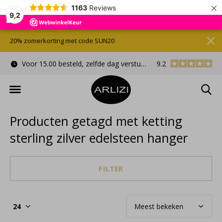
×
1163
Reviews
9,2
20% zomerkorting met code SUN20
Voor 15.00 besteld, zelfde dag verstuurd
9.2
Gratis cadeauverpa
Producten getagd met ketting
sterling zilver edelsteen hanger
FILTER