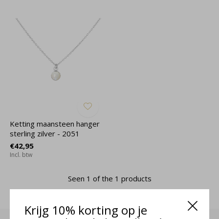
Ketting maansteen hanger
sterling zilver - 2051
€42,95
Incl. btw
Seen 1 of the 1 products
Krijg 10% korting op je