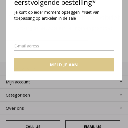
eerstvolgende bestelling*
je kunt op ieder moment opzeggen. *Niet van
Meld je aan voor onze nieuwsbrief
toepassing op artikelen in de sale
Ontvang de nieuwste aanbiedingen en promoties
MELD JE AAN
MELD JE AAN
Klantenservice
Mijn account
Categorieën
Over ons
CALL US
EMAIL US