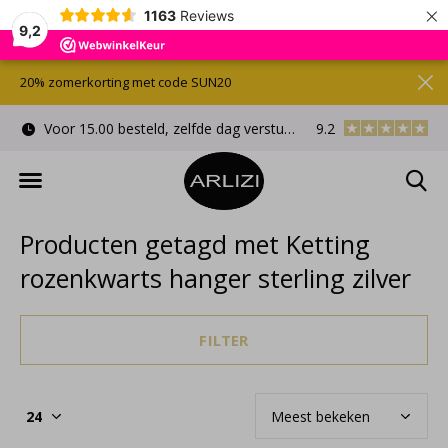
×
1163
Reviews
9,2
20% zomerkorting met code SUN20
Voor 15.00 besteld, zelfde dag verstuurd
9.2
Gratis cadeauverpa
Producten getagd met Ketting
rozenkwarts hanger sterling zilver
FILTER