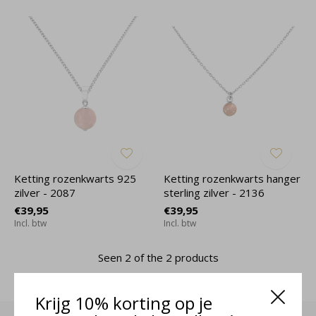
Ketting rozenkwarts 925
Ketting rozenkwarts hanger
zilver - 2087
sterling zilver - 2136
€39,95
€39,95
Incl. btw
Incl. btw
Seen 2 of the 2 products
Krijg 10% korting op je