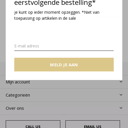
eerstvolgende bestelling*
je kunt op ieder moment opzeggen. *Niet van
Meld je aan voor onze nieuwsbrief
toepassing op artikelen in de sale
Ontvang de nieuwste aanbiedingen en promoties
MELD JE AAN
MELD JE AAN
Klantenservice
Mijn account
Categorieën
Over ons
CALL US
EMAIL US