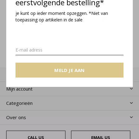
eerstvolgende bestelling*
je kunt op ieder moment opzeggen. *Niet van
Meld je aan voor onze nieuwsbrief
toepassing op artikelen in de sale
Ontvang de nieuwste aanbiedingen en promoties
MELD JE AAN
MELD JE AAN
Klantenservice
Mijn account
Categorieën
Over ons
CALL US
EMAIL US