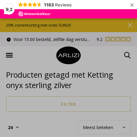
×
1163
Reviews
9,2
20% zomerkorting met code SUN20
Voor 15.00 besteld, zelfde dag verstuurd
9.2
Gratis cadeauverpa
Producten getagd met Ketting
onyx sterling zilver
FILTER