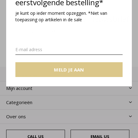
eerstvolgende bestelling*
je kunt op ieder moment opzeggen. *Niet van
Meld je aan voor onze nieuwsbrief
toepassing op artikelen in de sale
Ontvang de nieuwste aanbiedingen en promoties
MELD JE AAN
MELD JE AAN
Klantenservice
Mijn account
Categorieën
Over ons
CALL US
EMAIL US