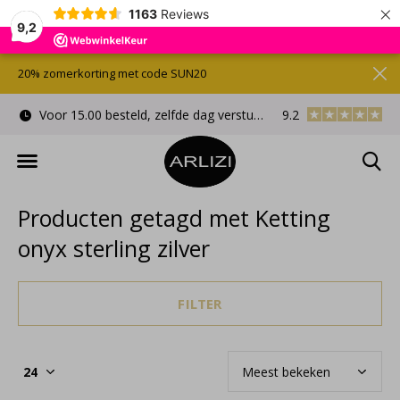
×
1163
Reviews
9,2
20% zomerkorting met code SUN20
Voor 15.00 besteld, zelfde dag verstuurd
9.2
Gratis cadeauverpa
Producten getagd met Ketting
onyx sterling zilver
FILTER