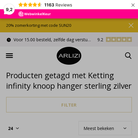
×
1163
Reviews
9,2
20% zomerkorting met code SUN20
Voor 15.00 besteld, zelfde dag verstuurd
9.2
Gratis cadeauverpa
Producten getagd met Ketting
infinity knoop hanger sterling zilver
FILTER