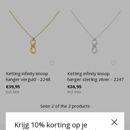
Ketting infinity knoop
Ketting infinity knoop
hanger verguld - 2248
hanger sterling zilver - 2247
€39,95
€36,95
Incl. btw
Incl. btw
Seen 2 of the 2 products
Krijg 10% korting op je