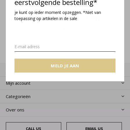
eerstvolgende bestelling*
je kunt op ieder moment opzeggen. *Niet van
Meld je aan voor onze nieuwsbrief
toepassing op artikelen in de sale
Ontvang de nieuwste aanbiedingen en promoties
MELD JE AAN
MELD JE AAN
Klantenservice
Mijn account
Categorieën
Over ons
CALL US
EMAIL US