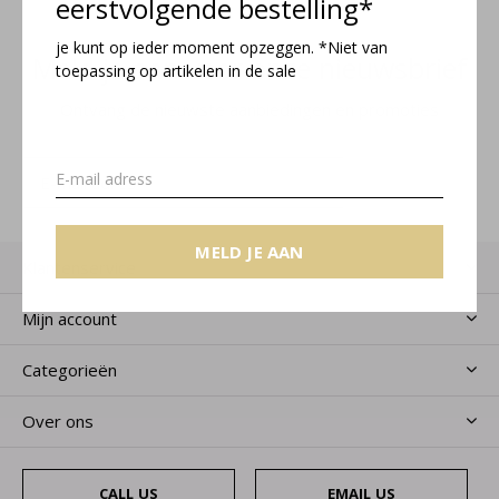
eerstvolgende bestelling*
je kunt op ieder moment opzeggen. *Niet van
Meld je aan voor onze nieuwsbrief
toepassing op artikelen in de sale
Ontvang de nieuwste aanbiedingen en promoties
MELD JE AAN
MELD JE AAN
Klantenservice
Mijn account
Categorieën
Over ons
CALL US
EMAIL US