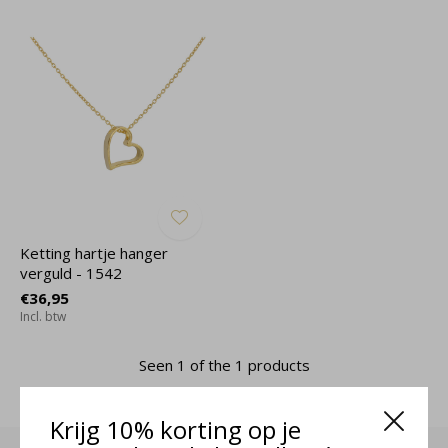
Ketting hartje hanger
verguld - 1542
€36,95
Incl. btw
Seen 1 of the 1 products
Krijg 10% korting op je