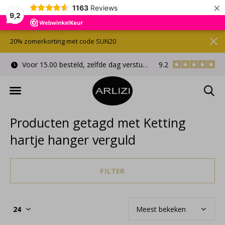
×
1163
Reviews
9,2
20% zomerkorting met code SUN20
Voor 15.00 besteld, zelfde dag verstuurd
9.2
Gratis cadeauverpa
Producten getagd met Ketting
hartje hanger verguld
FILTER