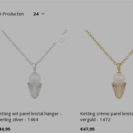
0 Producten
tting wit parel kristal hanger -
Ketting crème parel krist
erling zilver - 1464
verguld - 1472
44,95
€47,95