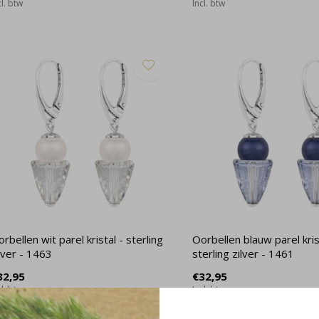
cl. btw
Incl. btw
rbellen wit parel kristal - sterling
Oorbellen blauw parel kris
lver - 1463
sterling zilver - 1461
32,95
€32,95
cl. btw
Incl. btw