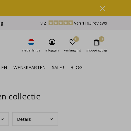
ng
9.2
Van 1163 reviews
0
0
nederlands
inloggen
verlanglijst
shopping bag
LEN
WENSKAARTEN
SALE !
BLOG
n collectie
Deta
ils