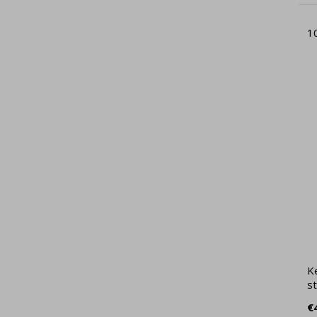
1
Ke
st
€