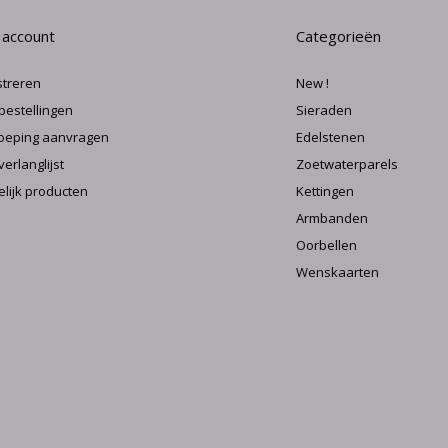
 account
Categorieën
streren
New !
 bestellingen
Sieraden
oeping aanvragen
Edelstenen
verlanglijst
Zoetwaterparels
elijk producten
Kettingen
Armbanden
Oorbellen
Wenskaarten