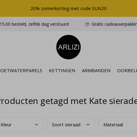
20% zomerkorting met code SUN20
5.00 besteld, zelfde dag verstuurd
Gratis cadeauverpakki
ZOETWATERPARELS
KETTINGEN
ARMBANDEN
OORBEL
roducten getagd met Kate sierade
Kleu
r
Soor
t sieraad
Mate
riaal