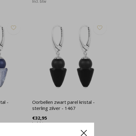
Incl. btw
tal -
Oorbellen zwart parel kristal -
sterling zilver - 1467
€32,95
Incl. btw