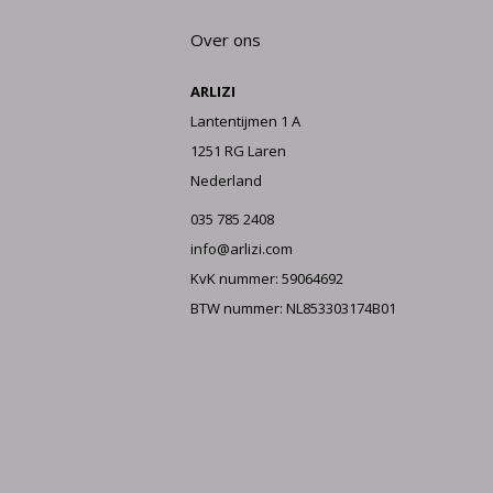
Over ons
ARLIZI
Lantentijmen 1 A
1251 RG Laren
Nederland
035 785 2408
info@arlizi.com
KvK nummer: 59064692
BTW nummer: NL853303174B01