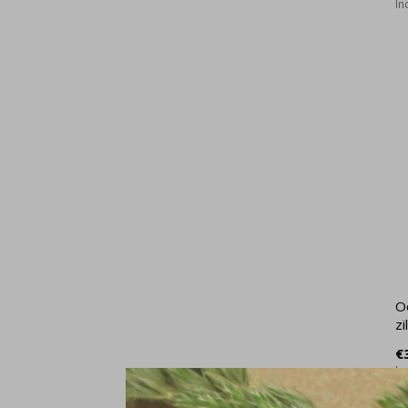
In
Oo
zi
€
In