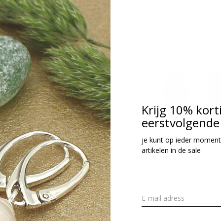
Krijg 10% kort
eerstvolgende 
je kunt op ieder moment
tting zwart parel kristal hanger
Oorbellen zwart parel kris
artikelen in de sale
erguld - 1470
- 1469
47,95
€32,95
cl. btw
Incl. btw