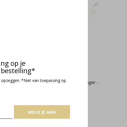
ing op je
bestelling*
 opzeggen. *Niet van toepassing op
tal verguld
Ketting zwart parel kristal hanger -
sterling zilver - 1468
€44,95
Incl. btw
MELD JE AAN