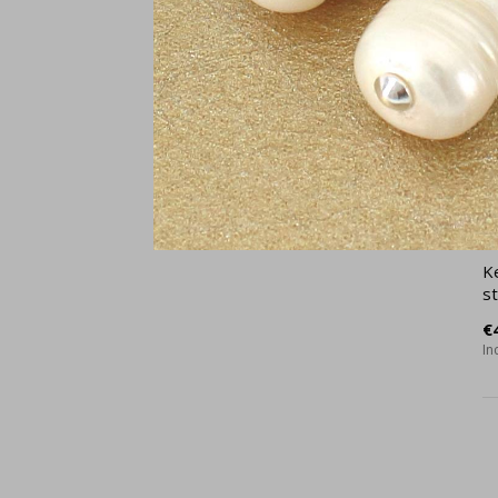
Ke
st
€
In