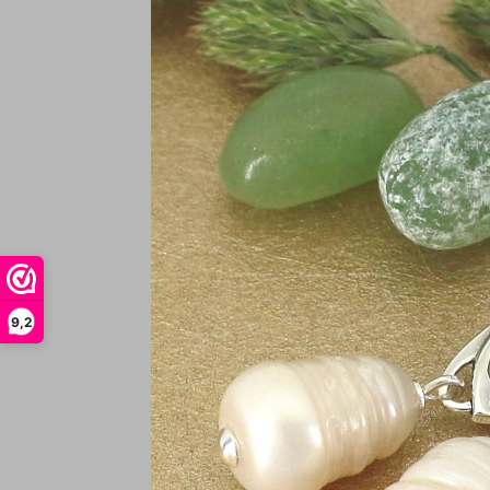
Ke
9,2
v
€
In