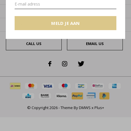
Categorieën
MELD JE AAN
Over ons
CALL US
EMAIL US
© Copyright
2026
- Theme By
DMWS
x
Plus+