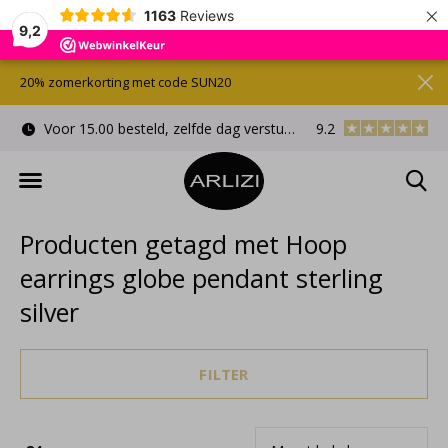
×
1163
Reviews
9,2
20% zomerkorting met code SUN20
Voor 15.00 besteld, zelfde dag verstuurd
9.2
Gratis cadeauverpa
Producten getagd met Hoop
earrings globe pendant sterling
silver
FILTER