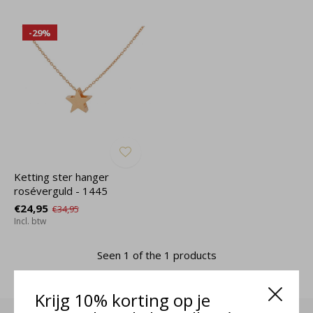
-29%
Ketting ster hanger
roséverguld - 1445
€24,95
€34,95
Incl. btw
Seen 1 of the 1 products
Krijg 10% korting op je