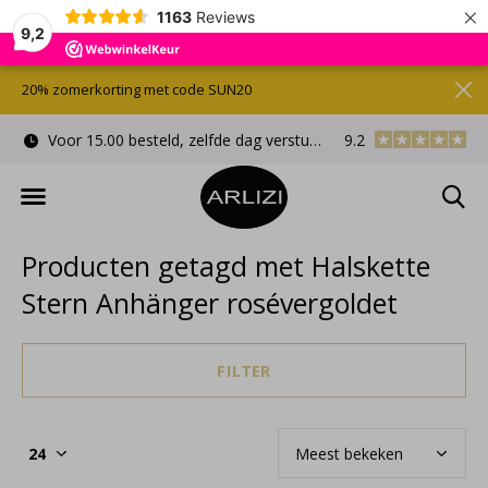
×
1163
Reviews
9,2
20% zomerkorting met code SUN20
Voor 15.00 besteld, zelfde dag verstuurd
9.2
Gratis cadeauverpa
Producten getagd met Halskette
Stern Anhänger rosévergoldet
FILTER