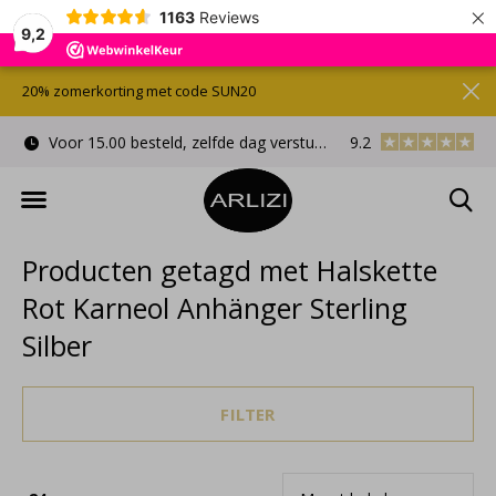
×
1163
Reviews
9,2
20% zomerkorting met code SUN20
Voor 15.00 besteld, zelfde dag verstuurd
9.2
Gratis cadeauverpa
Producten getagd met Halskette
Rot Karneol Anhänger Sterling
Silber
FILTER