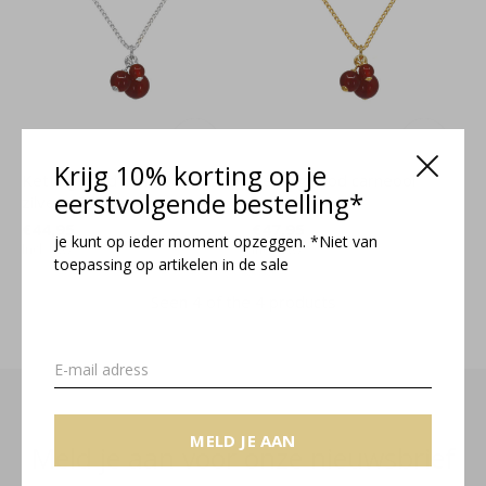
Krijg 10% korting op je
Ketting rood carneool 925
Ketting rood carneool
eerstvolgende bestelling*
zilver - 2451
verguld - 2454
€44,95
€47,95
je kunt op ieder moment opzeggen. *Niet van
Incl. btw
Incl. btw
toepassing op artikelen in de sale
Seen 4 of the 4 products
MELD JE AAN
Meld je aan voor onze nieuwsbrief