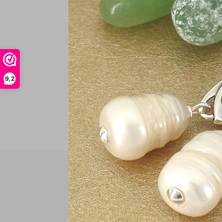
€
In
9,2