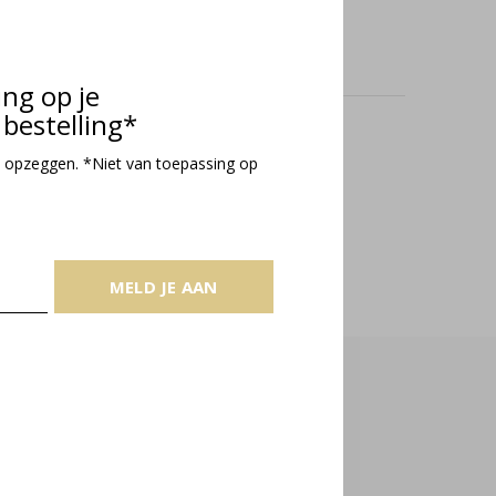
ing op je
bestelling*
oducts
 opzeggen. *Niet van toepassing op
MELD JE AAN