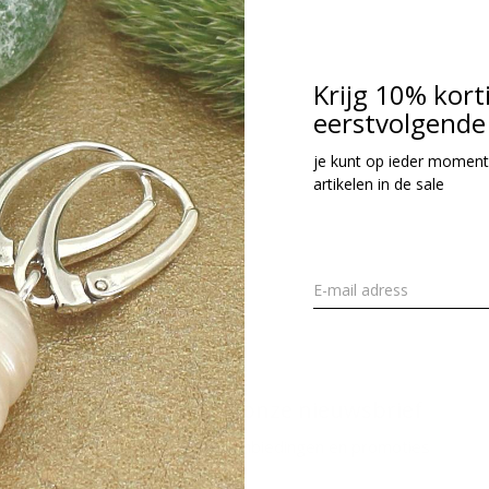
32,95
cl. btw
Krijg 10% kort
eerstvolgende 
Seen 1 of the 1 pr
je kunt op ieder moment
artikelen in de sale
Meld je aan voor onze nieuwsbrief
Ontvang de nieuwste aanbiedingen en promoties