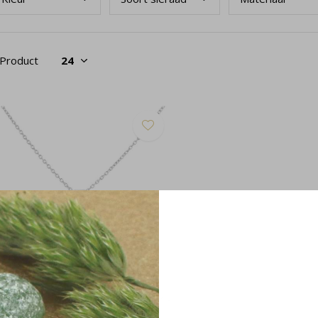
 Product
tting roze opaal kristal 925 zilver -
071