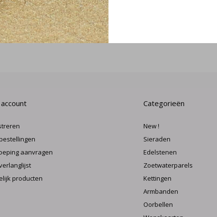
MELD J
 account
Categorieën
streren
New !
 bestellingen
Sieraden
oeping aanvragen
Edelstenen
verlanglijst
Zoetwaterparels
elijk producten
Kettingen
Armbanden
Oorbellen