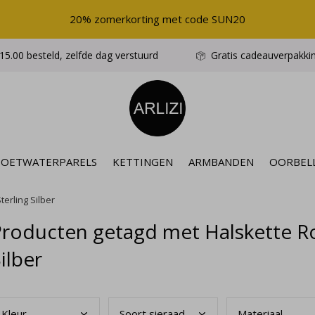
20% zomerkorting met code SUN20
5.00 besteld, zelfde dag verstuurd
Gratis cadeauverpakki
ZOETWATERPARELS
KETTINGEN
ARMBANDEN
OORBEL
terling Silber
roducten getagd met Halskette Ros
ilber
Kleu
r
Soor
t sieraad
Mate
riaal