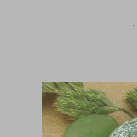
1
Ke
2