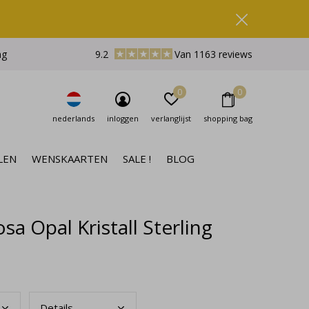
ng
9.2
Van 1163 reviews
0
0
nederlands
inloggen
verlanglijst
shopping bag
LEN
WENSKAARTEN
SALE !
BLOG
a Opal Kristall Sterling
Deta
ils