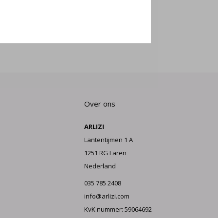
E AAN
Over ons
ARLIZI
Lantentijmen 1 A
1251 RG Laren
Nederland
035 785 2408
info@arlizi.com
KvK nummer: 59064692