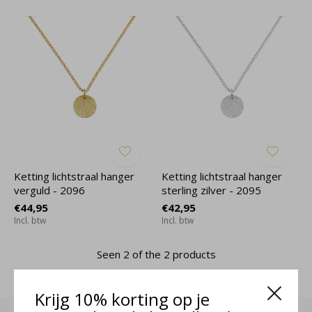
Ketting lichtstraal hanger
Ketting lichtstraal hanger
verguld - 2096
sterling zilver - 2095
€44,95
€42,95
Incl. btw
Incl. btw
Seen 2 of the 2 products
Krijg 10% korting op je