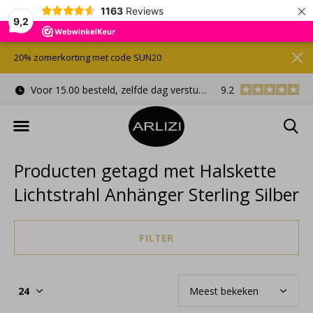
×
1163
Reviews
9,2
20% zomerkorting met code SUN20
Voor 15.00 besteld, zelfde dag verstuurd
9.2
Gratis cadeauverpa
Producten getagd met Halskette
Lichtstrahl Anhänger Sterling Silber
FILTER