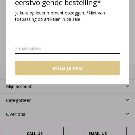
eerstvolgende bestelling*
je kunt op ieder moment opzeggen. *Niet van
Meld je aan voor onze nieuwsbrief
toepassing op artikelen in de sale
Ontvang de nieuwste aanbiedingen en promoties
MELD JE AAN
MELD JE AAN
Klantenservice
Mijn account
Categorieën
Over ons
CALL US
EMAIL US