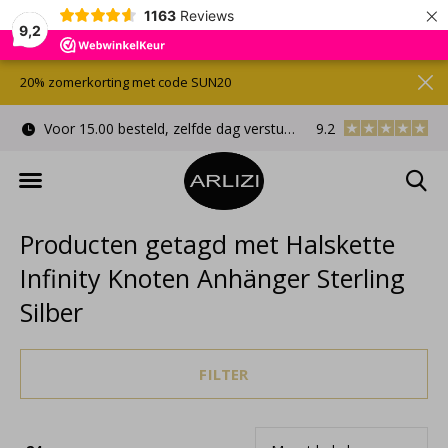
×
1163
Reviews
9,2
20% zomerkorting met code SUN20
Voor 15.00 besteld, zelfde dag verstuurd
9.2
Gratis cadeauverpa
Producten getagd met Halskette
Infinity Knoten Anhänger Sterling
Silber
FILTER