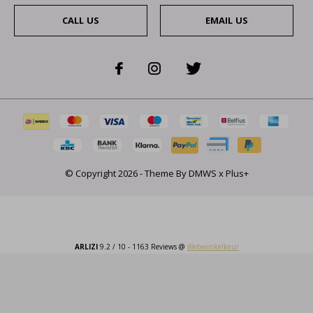
CALL US
EMAIL US
© Copyright
2026
- Theme By
DMWS
x
Plus+
ARLIZI
9.2
/
10
-
1163
Reviews @
Webwinkelkeur