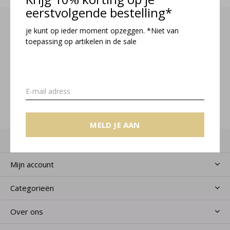
eerstvolgende bestelling*
je kunt op ieder moment opzeggen. *Niet van
toepassing op artikelen in de sale
Meld je aan voor onze nieuwsbrief
Ontvang de nieuwste aanbiedingen en promoties
MELD JE AAN
MELD JE AAN
Klantenservice
Mijn account
Categorieën
Over ons