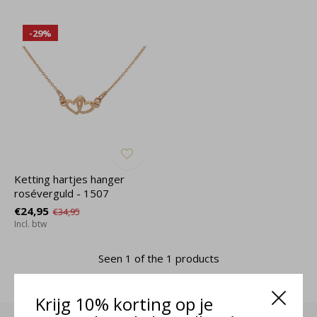
-29%
Ketting hartjes hanger
roséverguld - 1507
€24,95
€34,95
Incl. btw
Seen 1 of the 1 products
Krijg 10% korting op je