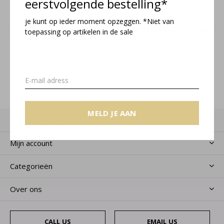
eerstvolgende bestelling*
je kunt op ieder moment opzeggen. *Niet van
Meld je aan voor onze nieuwsbrief
toepassing op artikelen in de sale
Ontvang de nieuwste aanbiedingen en promoties
MELD JE AAN
MELD JE AAN
Klantenservice
Mijn account
Categorieën
Over ons
CALL US
EMAIL US