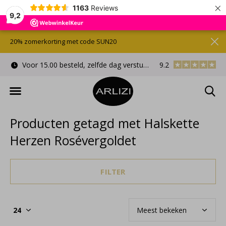
×
1163
Reviews
9,2
20% zomerkorting met code SUN20
Voor 15.00 besteld, zelfde dag verstuurd
9.2
Gratis cadeauverpa
Producten getagd met Halskette
Herzen Rosévergoldet
FILTER