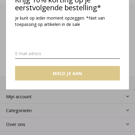
eerstvolgende bestelling*
je kunt op ieder moment opzeggen. *Niet van
toepassing op artikelen in de sale
Meld je aan voor onze nieuwsbrief
Ontvang de nieuwste aanbiedingen en promoties
MELD JE AAN
MELD JE AAN
Klantenservice
Mijn account
Categorieën
Over ons