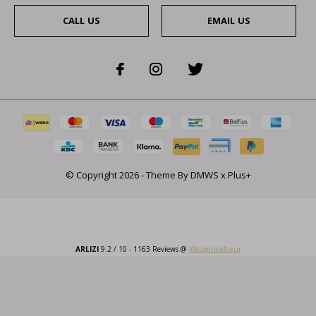
CALL US
EMAIL US
© Copyright
2026
- Theme By
DMWS
x
Plus+
ARLIZI
9.2
/
10
-
1163
Reviews @
Webwinkelkeur