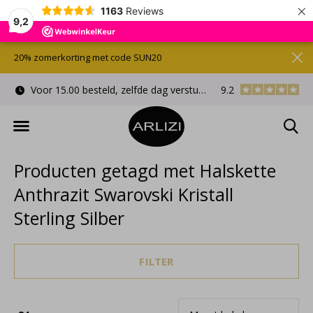
×
1163
Reviews
9,2
20% zomerkorting met code SUN20
Voor 15.00 besteld, zelfde dag verstuurd
9.2
Gratis cadeauverpa
Producten getagd met Halskette
Anthrazit Swarovski Kristall
Sterling Silber
FILTER