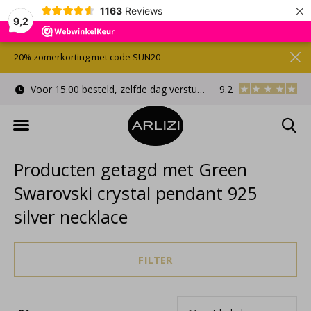
×
1163
Reviews
9,2
20% zomerkorting met code SUN20
Voor 15.00 besteld, zelfde dag verstuurd
9.2
Gratis cadeauverpa
Producten getagd met Green
Swarovski crystal pendant 925
silver necklace
FILTER