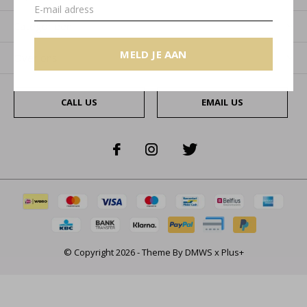
Categorieën
MELD JE AAN
Over ons
CALL US
EMAIL US
© Copyright
2026
- Theme By
DMWS
x
Plus+