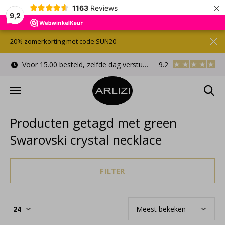
×
1163
Reviews
9,2
20% zomerkorting met code SUN20
Voor 15.00 besteld, zelfde dag verstuurd
9.2
Gratis cadeauverpa
Producten getagd met green
Swarovski crystal necklace
FILTER