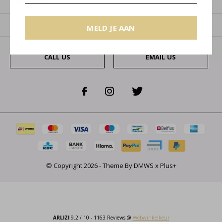
Categorieën
Over ons
MELD JE AAN
CALL US
EMAIL US
© Copyright
2026
- Theme By
DMWS
x
Plus+
ARLIZI
9.2
/
10
-
1163
Reviews @
Webwinkelkeur