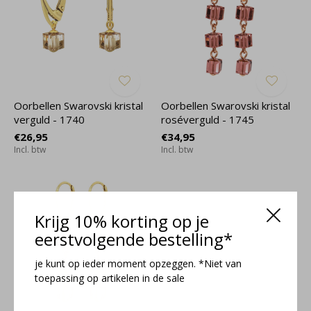
Oorbellen Swarovski kristal
Oorbellen Swarovski kristal
verguld - 1740
roséverguld - 1745
€26,95
€34,95
Incl. btw
Incl. btw
Krijg 10% korting op je
eerstvolgende bestelling*
je kunt op ieder moment opzeggen. *Niet van
toepassing op artikelen in de sale