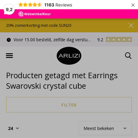
×
1163
Reviews
9,2
20% zomerkorting met code SUN20
Voor 15.00 besteld, zelfde dag verstuurd
9.2
Gratis cadeauverpa
Producten getagd met Earrings
Swarovski crystal cube
FILTER