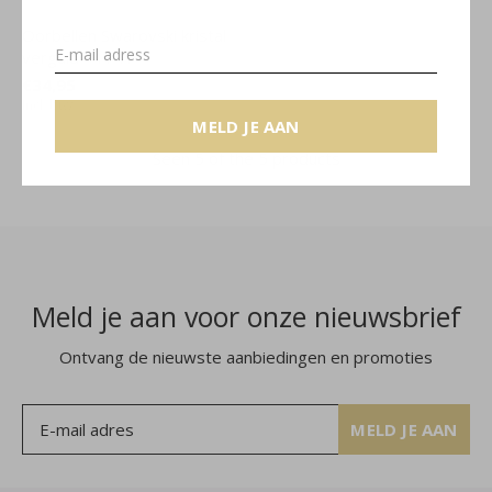
Oorbellen Swarovski kristal
verguld - 1741
€34,95
Incl. btw
MELD JE AAN
Seen 5 of the 5 products
Meld je aan voor onze nieuwsbrief
Ontvang de nieuwste aanbiedingen en promoties
MELD JE AAN