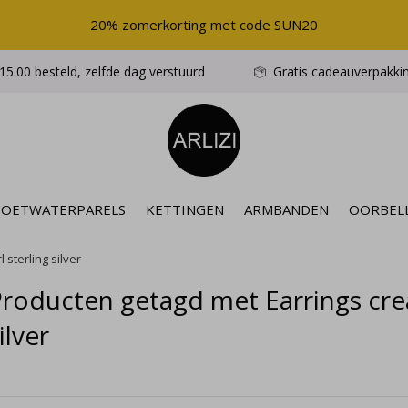
20% zomerkorting met code SUN20
5.00 besteld, zelfde dag verstuurd
Gratis cadeauverpakki
ZOETWATERPARELS
KETTINGEN
ARMBANDEN
OORBEL
sterling silver
roducten getagd met Earrings cre
ilver