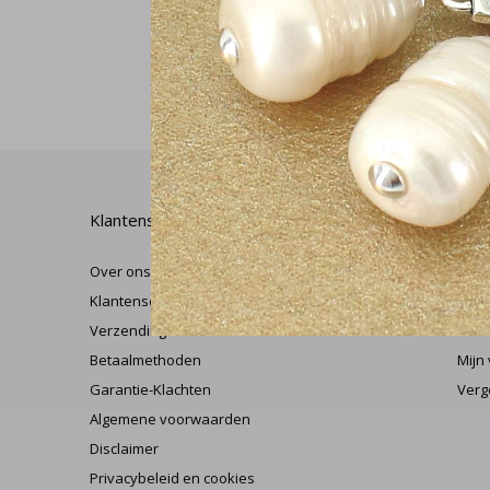
Klantenservice
Mijn
Over ons
Regi
Klantenservice
Mijn
Verzending & retourneren
Herr
Betaalmethoden
Mijn 
Garantie-Klachten
Verg
Algemene voorwaarden
Disclaimer
Privacybeleid en cookies