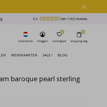
ng
9.2
Van 1163 reviews
0
0
nederlands
inloggen
verlanglijst
shopping bag
LEN
WENSKAARTEN
SALE !
BLOG
am baroque pearl sterling