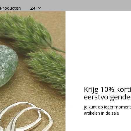
 Producten
Seen 0 of the 0 pr
Krijg 10% kort
eerstvolgende 
Meld je aan voor onze nieuwsbrief
je kunt op ieder moment
artikelen in de sale
Ontvang de nieuwste aanbiedingen en promoties