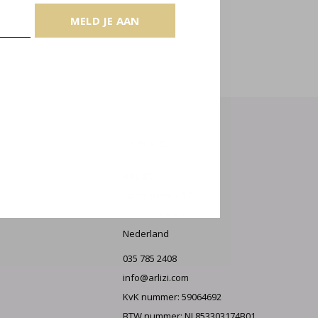
MELD JE AAN
E AAN
Over ons
ARLIZI
Lantentijmen 1 A
1251 RG Laren
Nederland
035 785 2408
info@arlizi.com
KvK nummer: 59064692
BTW nummer: NL853303174B01