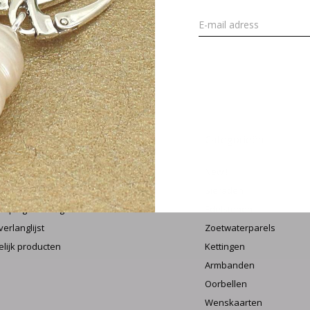
MELD J
 account
Categorieën
streren
New !
 bestellingen
Sieraden
oeping aanvragen
Edelstenen
verlanglijst
Zoetwaterparels
elijk producten
Kettingen
Armbanden
Oorbellen
Wenskaarten