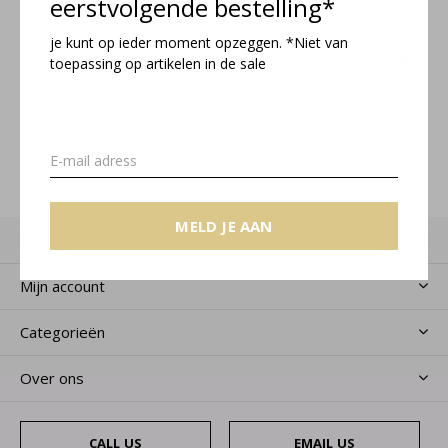
eerstvolgende bestelling*
je kunt op ieder moment opzeggen. *Niet van
Meld je aan voor onze nieuwsbrief
toepassing op artikelen in de sale
Ontvang de nieuwste aanbiedingen en promoties
MELD JE AAN
MELD JE AAN
Klantenservice
Mijn account
Categorieën
Over ons
CALL US
EMAIL US