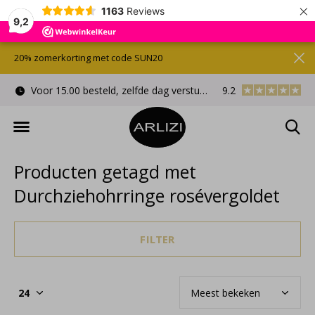
×
1163
Reviews
9,2
20% zomerkorting met code SUN20
Voor 15.00 besteld, zelfde dag verstuurd
9.2
Gratis cadeauverpa
Producten getagd met
Durchziehohrringe rosévergoldet
FILTER