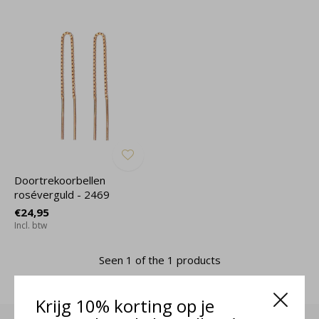
Doortrekoorbellen
roséverguld - 2469
€24,95
Incl. btw
Seen 1 of the 1 products
Krijg 10% korting op je