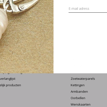
MELD J
 account
Categorieën
streren
New !
 bestellingen
Sieraden
oeping aanvragen
Edelstenen
verlanglijst
Zoetwaterparels
elijk producten
Kettingen
Armbanden
Oorbellen
Wenskaarten