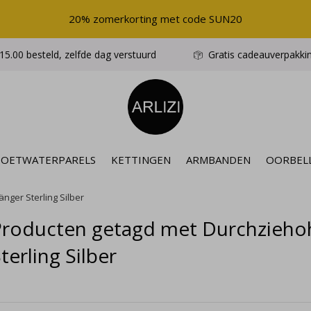
20% zomerkorting met code SUN20
5.00 besteld, zelfde dag verstuurd
Gratis cadeauverpakki
ZOETWATERPARELS
KETTINGEN
ARMBANDEN
OORBEL
nger Sterling Silber
Producten getagd met Durchziehoh
terling Silber