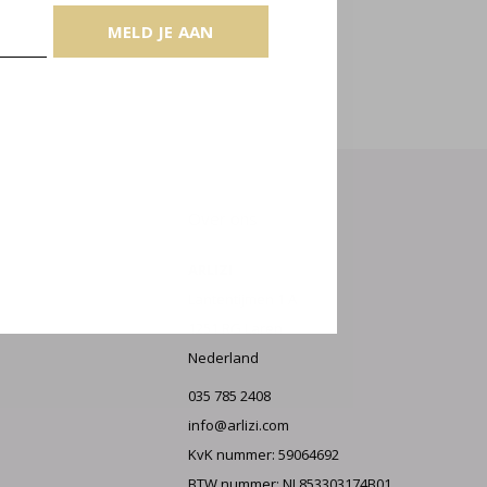
MELD JE AAN
E AAN
Over ons
ARLIZI
Lantentijmen 1 A
1251 RG Laren
Nederland
035 785 2408
info@arlizi.com
KvK nummer: 59064692
BTW nummer: NL853303174B01