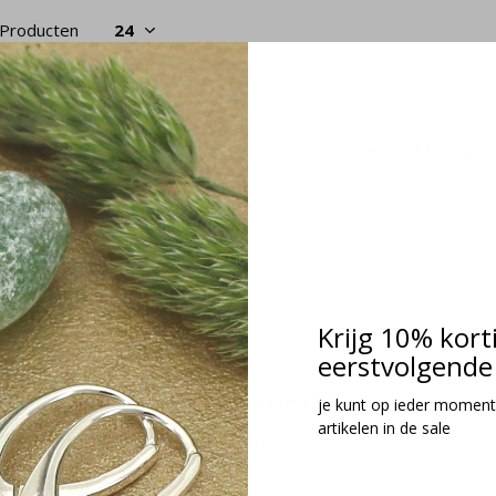
 Producten
Seen 0 of the 0 pr
Krijg 10% kort
eerstvolgende 
Meld je aan voor onze nieuwsbrief
je kunt op ieder moment
artikelen in de sale
Ontvang de nieuwste aanbiedingen en promoties