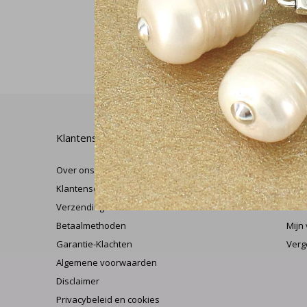
Klantenservice
Mijn
Over ons
Regi
Klantenservice
Mijn
Verzending & retourneren
Herr
Betaalmethoden
Mijn 
Garantie-Klachten
Verg
Algemene voorwaarden
Disclaimer
Privacybeleid en cookies