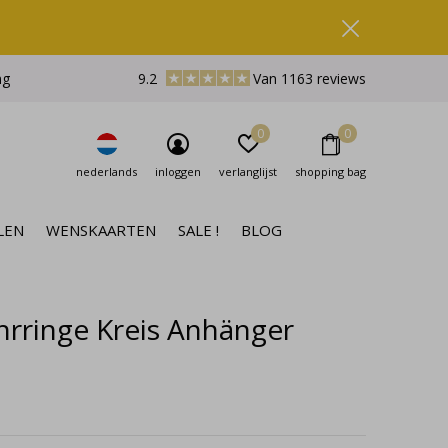
ng
9.2
Van 1163 reviews
0
0
nederlands
inloggen
verlanglijst
shopping bag
LEN
WENSKAARTEN
SALE !
BLOG
rringe Kreis Anhänger