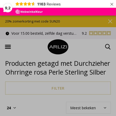
×
1163
Reviews
9,2
20% zomerkorting met code SUN20
Voor 15.00 besteld, zelfde dag verstuurd
9.2
Gratis cadeauverpa
Producten getagd met Durchzieher
Ohrringe rosa Perle Sterling Silber
FILTER