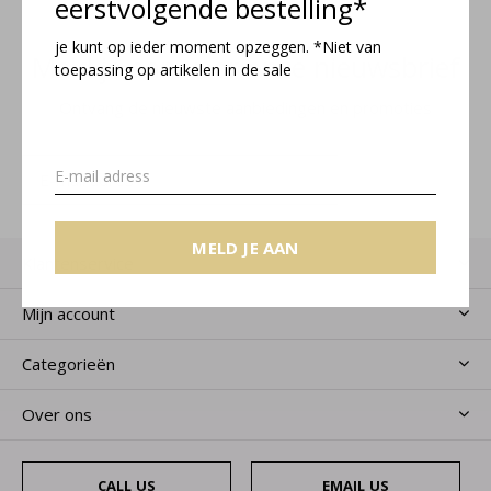
eerstvolgende bestelling*
je kunt op ieder moment opzeggen. *Niet van
Meld je aan voor onze nieuwsbrief
toepassing op artikelen in de sale
Ontvang de nieuwste aanbiedingen en promoties
MELD JE AAN
MELD JE AAN
Klantenservice
Mijn account
Categorieën
Over ons
CALL US
EMAIL US