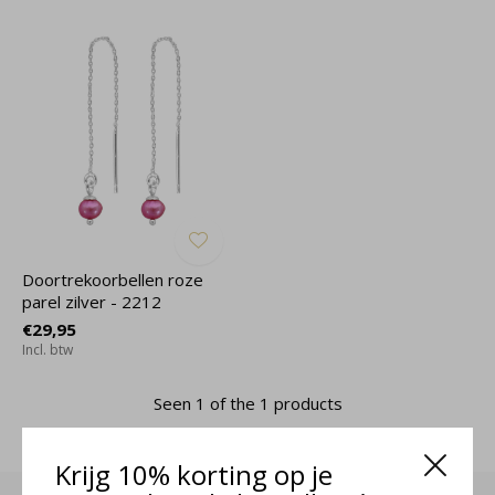
Doortrekoorbellen roze
parel zilver - 2212
€29,95
Incl. btw
Seen 1 of the 1 products
Krijg 10% korting op je