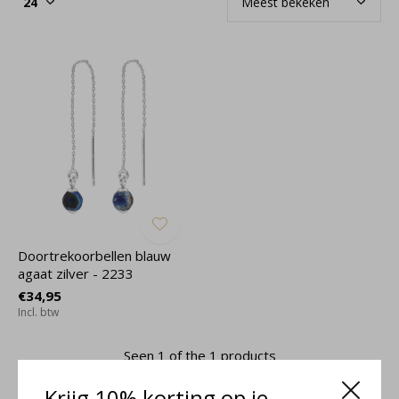
Doortrekoorbellen blauw
agaat zilver - 2233
€34,95
Incl. btw
Seen 1 of the 1 products
Krijg 10% korting op je