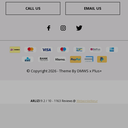
CALL US
EMAIL US
© Copyright
2026
- Theme By
DMWS
x
Plus+
ARLIZI
9.2
/
10
-
1163
Reviews @
Webwinkelkeur