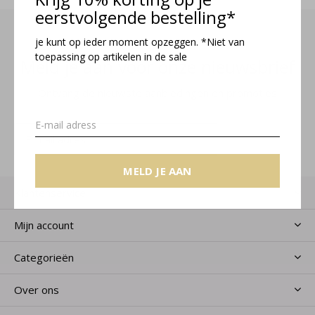
eerstvolgende bestelling*
je kunt op ieder moment opzeggen. *Niet van
toepassing op artikelen in de sale
Meld je aan voor onze nieuwsbrief
Ontvang de nieuwste aanbiedingen en promoties
MELD JE AAN
MELD JE AAN
Klantenservice
Mijn account
Categorieën
Over ons