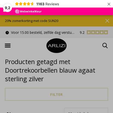
×
1163
Reviews
9,2
20% zomerkorting met code SUN20
Voor 15.00 besteld, zelfde dag verstuurd
9.2
Gratis cadeauverpa
Producten getagd met
Doortrekoorbellen blauw agaat
sterling zilver
FILTER