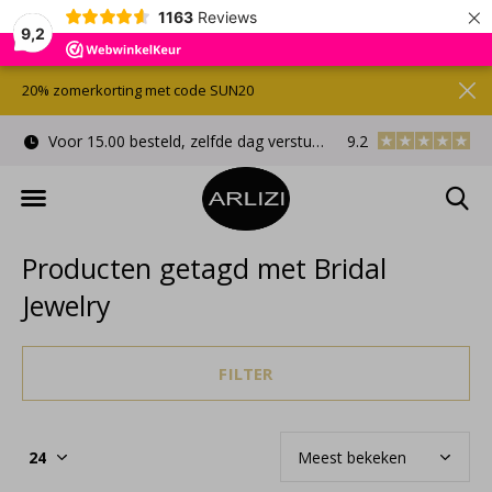
×
1163
Reviews
9,2
20% zomerkorting met code SUN20
Voor 15.00 besteld, zelfde dag verstuurd
9.2
Gratis cadeauverpa
Producten getagd met Bridal
Jewelry
FILTER