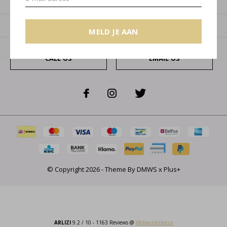
Categorieën
Over ons
MELD JE AAN
CALL US
EMAIL US
© Copyright
2026
- Theme By
DMWS
x
Plus+
ARLIZI
9.2
/
10
-
1163
Reviews @
Webwinkelkeur