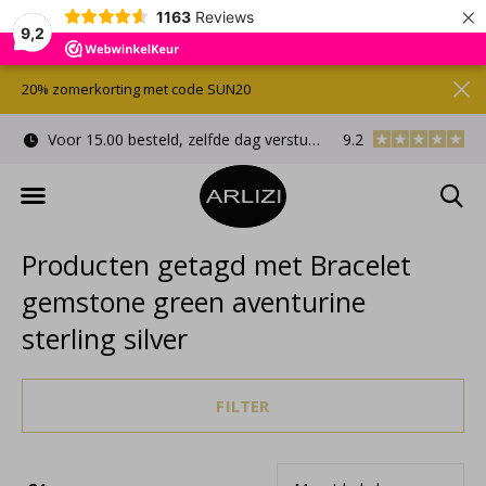
×
1163
Reviews
9,2
20% zomerkorting met code SUN20
Voor 15.00 besteld, zelfde dag verstuurd
9.2
Gratis cadeauverpa
Producten getagd met Bracelet
gemstone green aventurine
sterling silver
FILTER