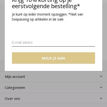
eerstvolgende bestelling*
je kunt op ieder moment opzeggen. *Niet van
toepassing op artikelen in de sale
Meld je aan voor onze nieuwsbrief
Ontvang de nieuwste aanbiedingen en promoties
MELD JE AAN
MELD JE AAN
Klantenservice
Mijn account
Categorieën
Over ons