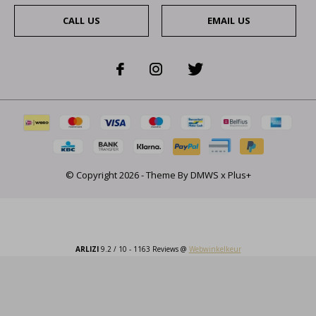
CALL US
EMAIL US
© Copyright
2026
- Theme By
DMWS
x
Plus+
ARLIZI
9.2
/
10
-
1163
Reviews @
Webwinkelkeur