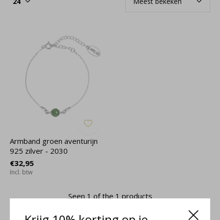
Armband groen aventurijn
925 zilver - 2030
€32,95
Incl. btw
Seen 1 of the 1 products
Krijg 10% korting op je