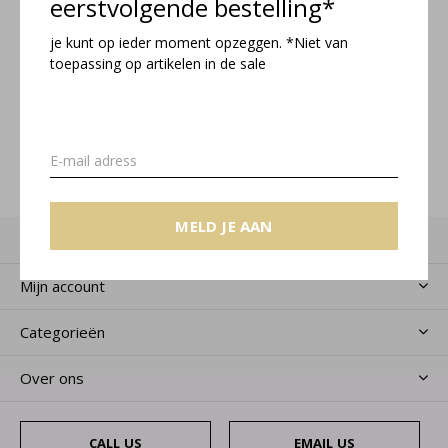
eerstvolgende bestelling*
je kunt op ieder moment opzeggen. *Niet van
Meld je aan voor onze nieuwsbrief
toepassing op artikelen in de sale
Ontvang de nieuwste aanbiedingen en promoties
MELD JE AAN
MELD JE AAN
Klantenservice
Mijn account
Categorieën
Over ons
CALL US
EMAIL US