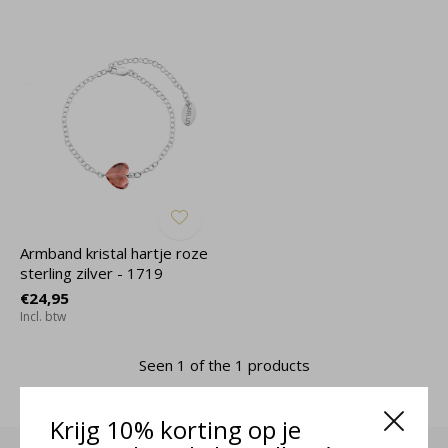
Armband kristal hartje roze
sterling zilver - 1719
€24,95
Incl. btw
Seen 1 of the 1 products
Krijg 10% korting op je