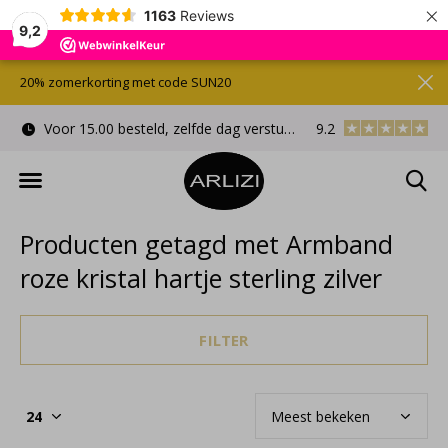
×
1163
Reviews
9,2
20% zomerkorting met code SUN20
Voor 15.00 besteld, zelfde dag verstuurd
9.2
Gratis cadeauverpa
Producten getagd met Armband
roze kristal hartje sterling zilver
FILTER