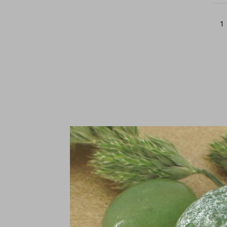
1
A
v
€