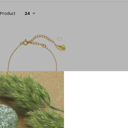
 Product
rmband oranje-bruin goudsteen
erguld - 2460
32,95