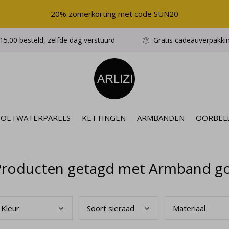
20% zomerkorting met code SUN20
5.00 besteld, zelfde dag verstuurd
Gratis cadeauverpakki
ZOETWATERPARELS
KETTINGEN
ARMBANDEN
OORBEL
Producten getagd met Armband go
Kleu
r
Soor
t sieraad
Mate
riaal