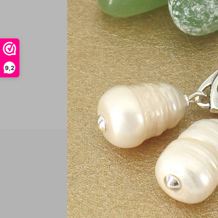
In
9,2