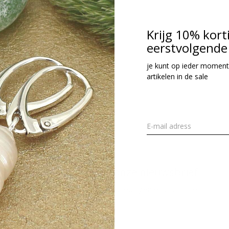
cl. btw
Krijg 10% kort
eerstvolgende 
Seen 1 of the 1 pr
je kunt op ieder moment
artikelen in de sale
Meld je aan voor onze nieuwsbrief
Ontvang de nieuwste aanbiedingen en promoties