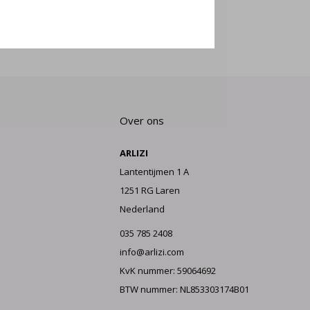
E AAN
Over ons
ARLIZI
Lantentijmen 1 A
1251 RG Laren
Nederland
035 785 2408
info@arlizi.com
KvK nummer: 59064692
BTW nummer: NL853303174B01