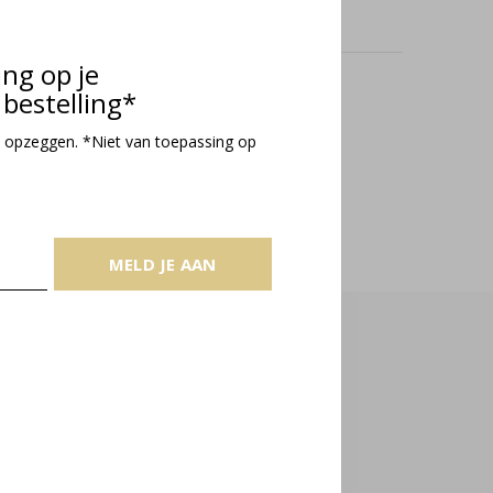
ing op je
bestelling*
oducts
 opzeggen. *Niet van toepassing op
MELD JE AAN