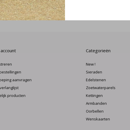
MELD J
 account
Categorieën
streren
New !
 bestellingen
Sieraden
oeping aanvragen
Edelstenen
verlanglijst
Zoetwaterparels
elijk producten
Kettingen
Armbanden
Oorbellen
Wenskaarten