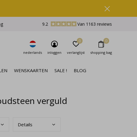
ng
9.2
Van 1163 reviews
0
0
nederlands
inloggen
verlanglijst
shopping bag
LEN
WENSKAARTEN
SALE !
BLOG
udsteen verguld
Deta
ils