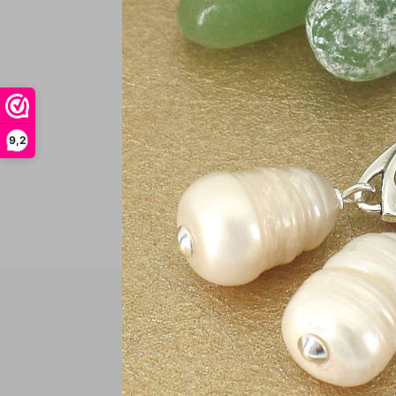
€
In
9,2