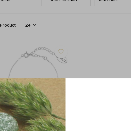
 Product
rmband groen aventurijn 925 zilver
 2030