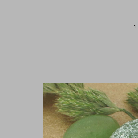
1
A
-