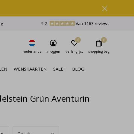
ng
9.2
Van 1163 reviews
0
0
nederlands
inloggen
verlanglijst
shopping bag
LEN
WENSKAARTEN
SALE !
BLOG
lstein Grün Aventurin
Deta
ils