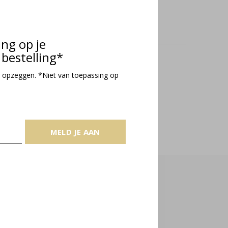
ing op je
bestelling*
oducts
 opzeggen. *Niet van toepassing op
MELD JE AAN