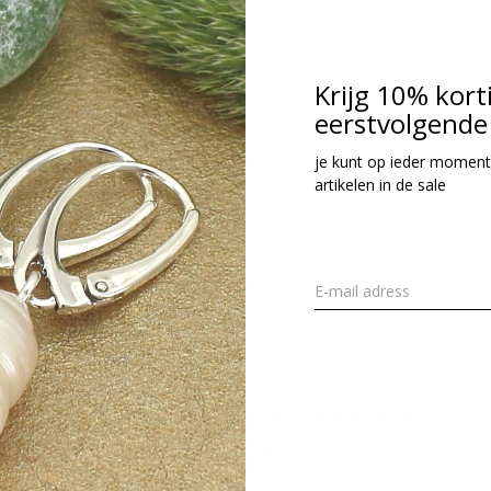
32,95
cl. btw
Krijg 10% kort
eerstvolgende 
Seen 1 of the 1 pr
je kunt op ieder moment
artikelen in de sale
Meld je aan voor onze nieuwsbrief
Ontvang de nieuwste aanbiedingen en promoties