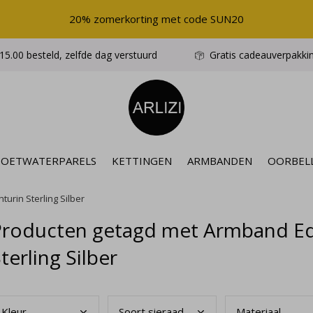
20% zomerkorting met code SUN20
5.00 besteld, zelfde dag verstuurd
Gratis cadeauverpakki
ZOETWATERPARELS
KETTINGEN
ARMBANDEN
OORBEL
urin Sterling Silber
Producten getagd met Armband Ede
terling Silber
Kleu
r
Soor
t sieraad
Mate
riaal