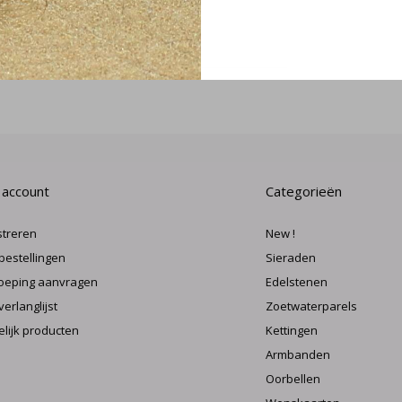
MELD J
 account
Categorieën
streren
New !
 bestellingen
Sieraden
oeping aanvragen
Edelstenen
verlanglijst
Zoetwaterparels
elijk producten
Kettingen
Armbanden
Oorbellen