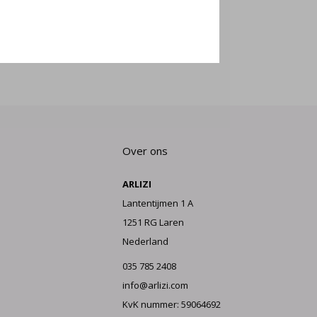
E AAN
Over ons
ARLIZI
Lantentijmen 1 A
1251 RG Laren
Nederland
035 785 2408
info@arlizi.com
KvK nummer: 59064692