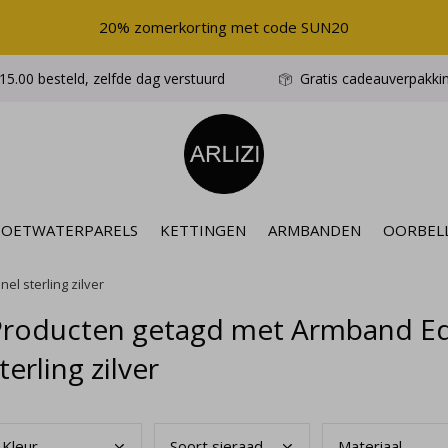
20% zomerkorting met code SUN20
5.00 besteld, zelfde dag verstuurd
Gratis cadeauverpakki
ZOETWATERPARELS
KETTINGEN
ARMBANDEN
OORBEL
el sterling zilver
Producten getagd met Armband Ede
terling zilver
Kleu
r
Soor
t sieraad
Mate
riaal