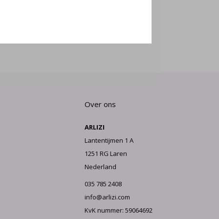
E AAN
Over ons
ARLIZI
Lantentijmen 1 A
1251 RG Laren
Nederland
035 785 2408
info@arlizi.com
KvK nummer: 59064692