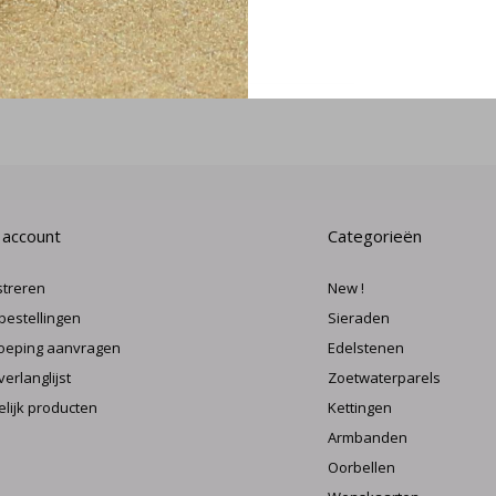
MELD J
 account
Categorieën
streren
New !
 bestellingen
Sieraden
oeping aanvragen
Edelstenen
verlanglijst
Zoetwaterparels
elijk producten
Kettingen
Armbanden
Oorbellen