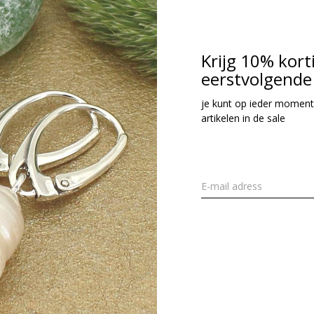
34,95
€32,95
cl. btw
Incl. btw
Krijg 10% kort
eerstvolgende 
Seen 2 of the 2 pr
je kunt op ieder moment
artikelen in de sale
Meld je aan voor onze nieuwsbrief
Ontvang de nieuwste aanbiedingen en promoties