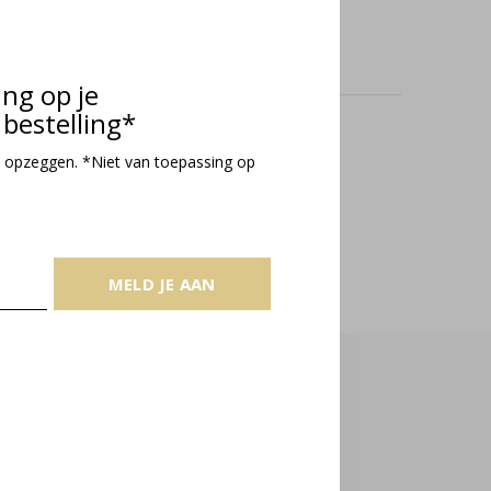
ing op je
bestelling*
oducts
 opzeggen. *Niet van toepassing op
MELD JE AAN