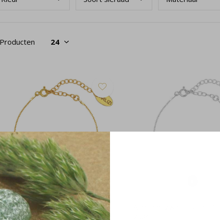
 Producten
rmband zwarte spinel verguld -
Armband zwarte spinel 925
018
2026