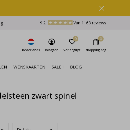
ng
9.2
Van 1163 reviews
0
0
nederlands
inloggen
verlanglijst
shopping bag
LEN
WENSKAARTEN
SALE !
BLOG
lsteen zwart spinel
Deta
ils