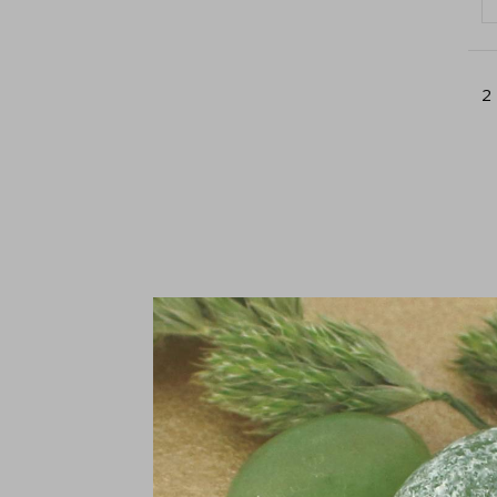
2
A
2