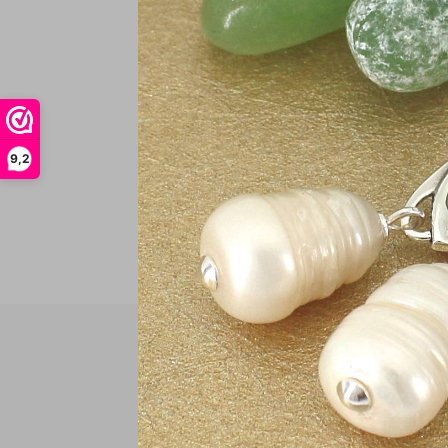
€
In
9,2