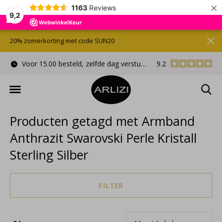
×
1163
Reviews
9,2
20% zomerkorting met code SUN20
Voor 15.00 besteld, zelfde dag verstuurd
9.2
Gratis cadeauverpa
Producten getagd met Armband
Anthrazit Swarovski Perle Kristall
Sterling Silber
FILTER