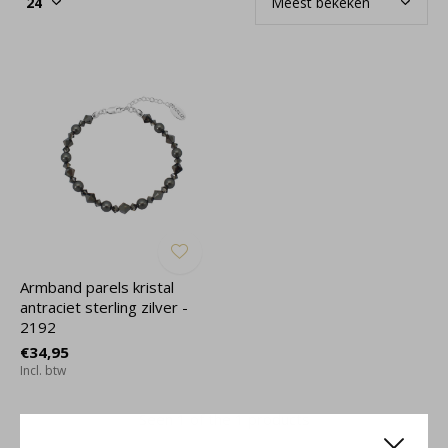
Armband parels kristal
antraciet sterling zilver -
2192
€34,95
Incl. btw
Seen 1 of the 1 products