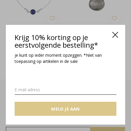
Armband lapis lazuli 925
Ketting zwart rutielkwarts
zilver - 2329
925 zilver - 2123
Krijg 10% korting op je
€32,95
€54,95
eerstvolgende bestelling*
Incl. btw
Incl. btw
je kunt op ieder moment opzeggen. *Niet van
toepassing op artikelen in de sale
Seen 4 of the 4 products
Meld je aan voor onze nieuwsbrief
MELD JE AAN
Ontvang de nieuwste aanbiedingen en promoties