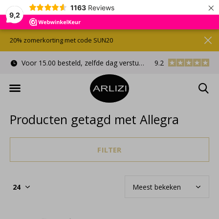
×
1163
Reviews
9,2
20% zomerkorting met code SUN20
Voor 15.00 besteld, zelfde dag verstuurd
9.2
Gratis cadeauverpa
Producten getagd met Allegra
FILTER