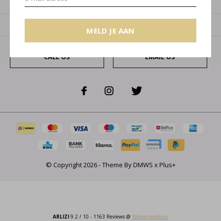
Categorieën
Over ons
MELD JE AAN
CALL US
EMAIL US
© Copyright
2026
- Theme By
DMWS
x
Plus+
ARLIZI
9.2
/
10
-
1163
Reviews @
Webwinkelkeur