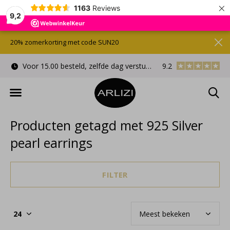
×
1163
Reviews
9,2
20% zomerkorting met code SUN20
Voor 15.00 besteld, zelfde dag verstuurd
9.2
Gratis cadeauverpa
Producten getagd met 925 Silver
pearl earrings
FILTER