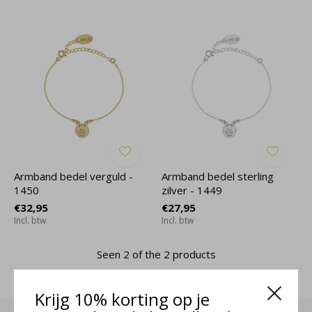
Armband bedel verguld -
Armband bedel sterling
1450
zilver - 1449
€32,95
€27,95
Incl. btw
Incl. btw
Seen 2 of the 2 products
Krijg 10% korting op je