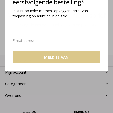
eerstvolgende bestelling*
je kunt op ieder moment opzeggen. *Niet van
Meld je aan voor onze nieuwsbrief
toepassing op artikelen in de sale
Ontvang de nieuwste aanbiedingen en promoties
MELD JE AAN
MELD JE AAN
Klantenservice
Mijn account
Categorieën
Over ons
CALL US
EMAIL US