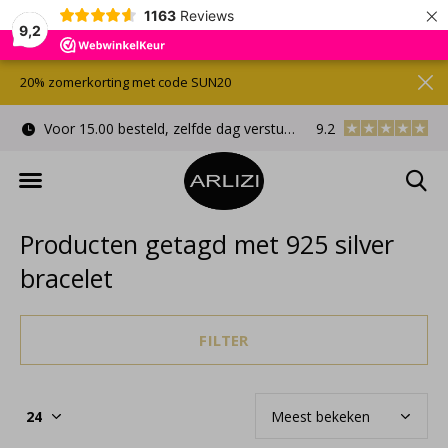
×
1163
Reviews
9,2
20% zomerkorting met code SUN20
Voor 15.00 besteld, zelfde dag verstuurd
9.2
Gratis cadeauverpa
Producten getagd met 925 silver
bracelet
FILTER