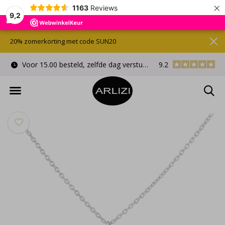
×
1163
Reviews
9,2
20% zomerkorting met code SUN20
Voor 15.00 besteld, zelfde dag verstuurd
9.2
Gratis cadeauverpa