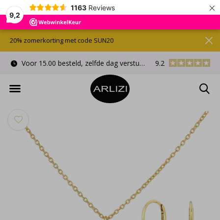
×
1163
Reviews
9,2
20% zomerkorting met code SUN20
Voor 15.00 besteld, zelfde dag verstuurd
9.2
Gratis cadeauverpa