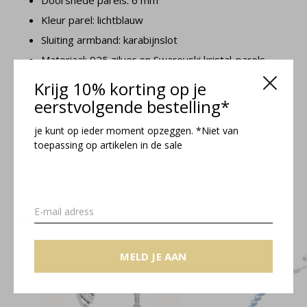
Doorsnede parels: 6 mm
Kleur parel: lichtblauw
Sluiting armband: karabijnslot
Materiaal: 925 zilver en Swarovski kristal-parels
Krijg 10% korting op je
Noa collectie
eerstvolgende bestelling*
je kunt op ieder moment opzeggen. *Niet van
Maattabel
toepassing op artikelen in de sale
Related articles
MELD JE AAN