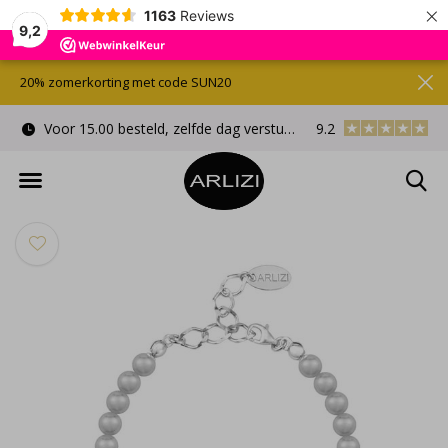
×
1163
Reviews
9,2
20% zomerkorting met code SUN20
Voor 15.00 besteld, zelfde dag verstuurd
9.2
Gratis cadeauverpa