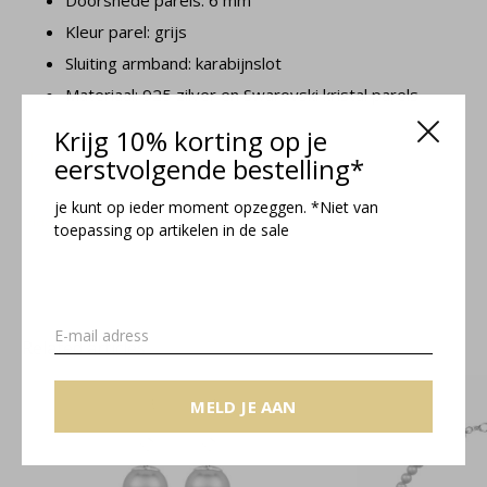
Doorsnede parels: 6 mm
Kleur parel: grijs
Sluiting armband: karabijnslot
Materiaal: 925 zilver en Swarovski kristal parels
Krijg 10% korting op je
Noa collectie
eerstvolgende bestelling*
je kunt op ieder moment opzeggen. *Niet van
Maattabel
toepassing op artikelen in de sale
Related articles
MELD JE AAN