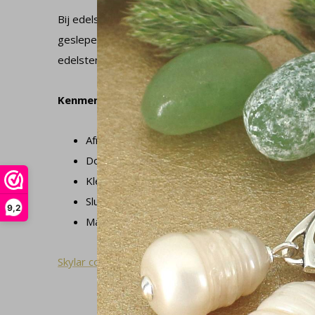
Bij edelsteen kan de kleur afwijken omdat de stenen 
geslepen en gepolijst niet verder bewerkt zijn; deze k
edelstenen en dat maakt ze ook uniek.
Kenmerken
Afmeting oorbel: 18 x 30 mm
Doorsnede edelsteen: 6 mm
Kleur edelsteen: roze
Sluiting oorbel: pin en vlinder
9,2
Materiaal: 925 sterling zilver en rozenkwarts
Skylar collectie