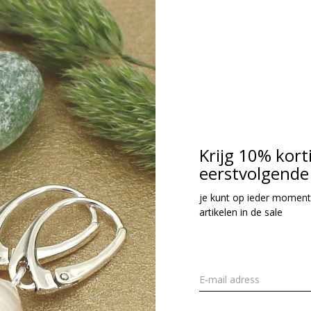
natuurlijk gewonnen zijn en behalve
leur variaties horen bij het effect van
Krijg 10% kort
eerstvolgende 
je kunt op ieder moment
artikelen in de sale