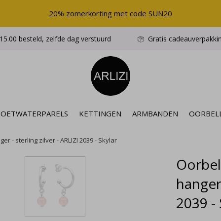
20% zomerkorting met code SUN20
5.00 besteld, zelfde dag verstuurd
Gratis cadeauverpakki
ZOETWATERPARELS
KETTINGEN
ARMBANDEN
OORBEL
 - sterling zilver - ARLIZI 2039 - Skylar
Oorbel
hanger 
2039 - 