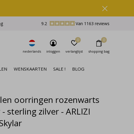
ng
9.2
Van 1163 reviews
0
0
nederlands
inloggen
verlanglijst
shopping bag
LEN
WENSKAARTEN
SALE !
BLOG
len oorringen rozenwarts
- sterling zilver - ARLIZI
Skylar