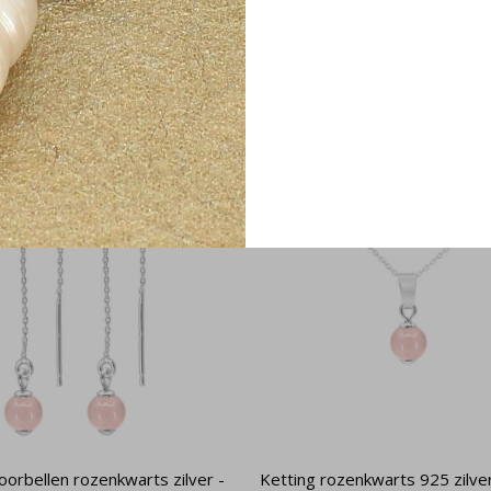
orbellen rozenkwarts zilver -
Ketting rozenkwarts 925 zilve