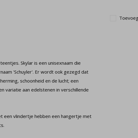
Toevoege
steentjes. Skylar is een unisexnaam die
rnaam 'Schuyler'. Er wordt ook gezegd dat
cherming, schoonheid en de lucht; een
n variatie aan edelstenen in verschillende
met een vlindertje hebben een hangertje met
s.