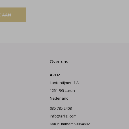
E AAN
Over ons
ARLIZI
Lantentijmen 1 A
1251 RG Laren
Nederland
035 785 2408
info@arlizi.com
KvK nummer: 59064692