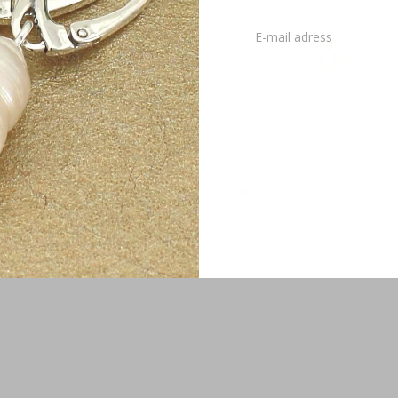
 blaadje verguld - 1983
Ketting filigree hanger vergul
€42,95
Incl. btw