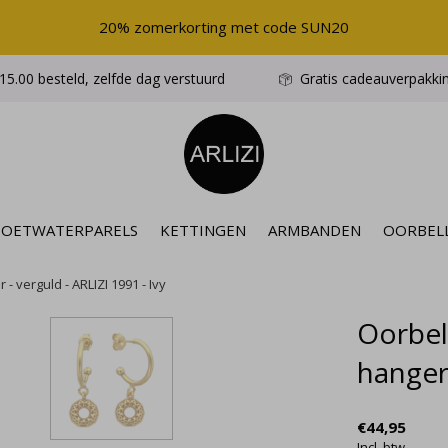
20% zomerkorting met code SUN20
5.00 besteld, zelfde dag verstuurd
Gratis cadeauverpakki
ZOETWATERPARELS
KETTINGEN
ARMBANDEN
OORBEL
- verguld - ARLIZI 1991 - Ivy
Oorbel
hanger 
€44,95
Incl. btw