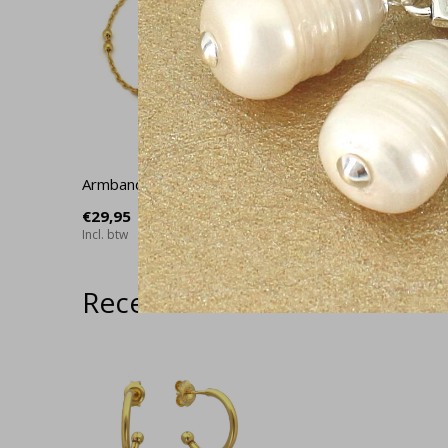
Armband schakel bal verguld - 1977
Oorringen
€29,95
€42,95
Incl. btw
Incl. btw
Recente artikelen