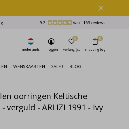
ng
9.2
Van 1163 reviews
0
0
nederlands
inloggen
verlanglijst
shopping bag
LEN
WENSKAARTEN
SALE !
BLOG
len oorringen Keltische
- verguld - ARLIZI 1991 - Ivy