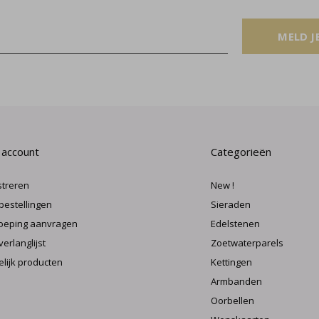
MELD J
 account
Categorieën
streren
New !
 bestellingen
Sieraden
oeping aanvragen
Edelstenen
verlanglijst
Zoetwaterparels
elijk producten
Kettingen
Armbanden
Oorbellen