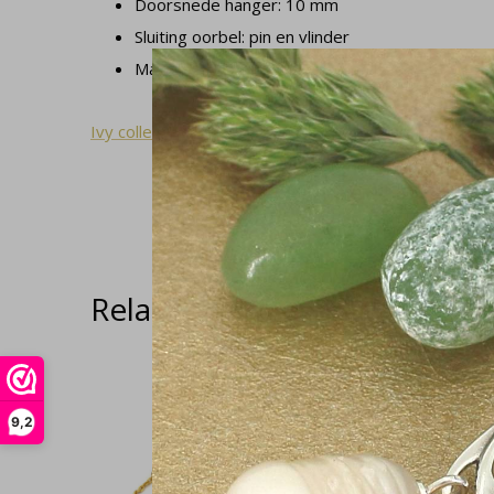
Doorsnede hanger: 10 mm
Sluiting oorbel: pin en vlinder
Materiaal: verguld met zilveren kern
Ivy collectie
Related articles
9,2