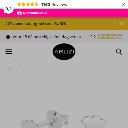
×
1163
Reviews
9,2
20% zomerkorting met code SUN20
Voor 15.00 besteld, zelfde dag verstuurd
9.2
Gratis cadeauverpa