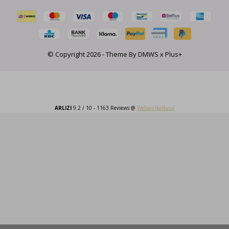
© Copyright
2026
- Theme By
DMWS
x
Plus+
ARLIZI
9.2
/
10
-
1163
Reviews @
Webwinkelkeur