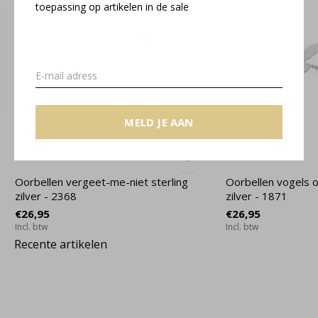
toepassing op artikelen in de sale
MELD JE AAN
Oorbellen vergeet-me-niet sterling
Oorbellen vogels o
zilver - 2368
zilver - 1871
€26,95
€26,95
Incl. btw
Incl. btw
Recente artikelen