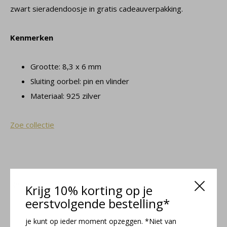
zwart sieradendoosje in gratis cadeauverpakking.
Kenmerken
Grootte: 8,3 x 6 mm
Sluiting oorbel: pin en vlinder
Materiaal: 925 zilver
Zoe collectie
Related articles
Krijg 10% korting op je
eerstvolgende bestelling*
je kunt op ieder moment opzeggen. *Niet van