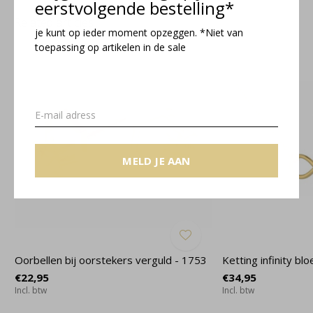
eerstvolgende bestelling*
Related articles
je kunt op ieder moment opzeggen. *Niet van
toepassing op artikelen in de sale
MELD JE AAN
Oorbellen bij oorstekers verguld - 1753
Ketting infinity bl
€22,95
€34,95
Incl. btw
Incl. btw