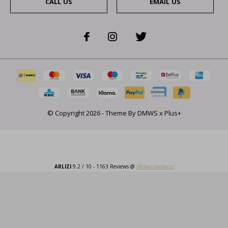
CALL US
EMAIL US
© Copyright
2026
- Theme By
DMWS
x
Plus+
ARLIZI
9.2
/
10
-
1163
Reviews @
Webwinkelkeur