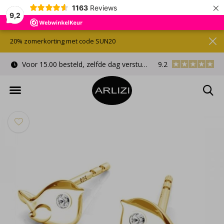
×
1163
Reviews
9,2
20% zomerkorting met code SUN20
Voor 15.00 besteld, zelfde dag verstuurd
9.2
Gratis cadeauverpa