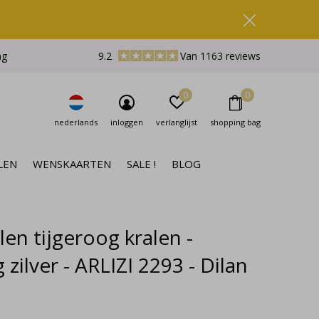
ng
9.2
Van 1163 reviews
0
0
nederlands
inloggen
verlanglijst
shopping bag
LEN
WENSKAARTEN
SALE !
BLOG
en tijgeroog kralen -
g zilver - ARLIZI 2293 - Dilan