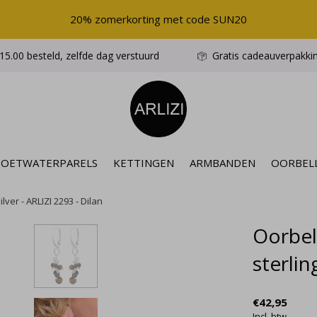
20% zomerkorting met code SUN20
5.00 besteld, zelfde dag verstuurd
Gratis cadeauverpakki
ZOETWATERPARELS
KETTINGEN
ARMBANDEN
OORBEL
ilver - ARLIZI 2293 - Dilan
Oorbell
sterlin
€42,95
Incl. btw