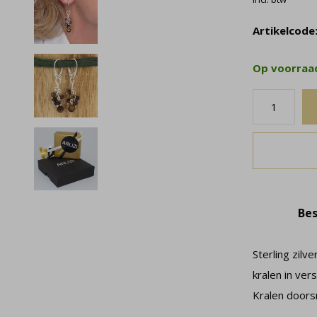
Artikelcode
Op voorra
Bes
Sterling zilv
kralen in ver
Kralen doors