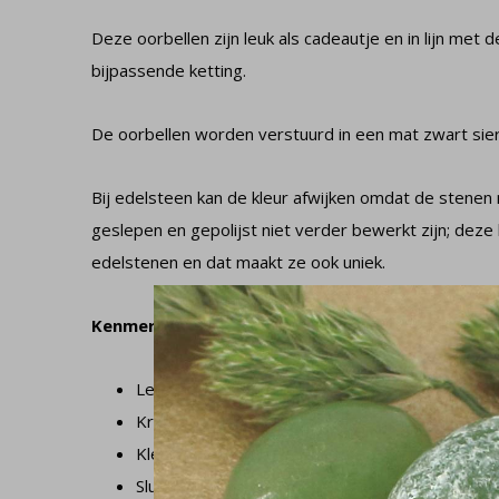
Deze oorbellen zijn leuk als cadeautje en in lijn met 
bijpassende ketting.
De oorbellen worden verstuurd in een mat zwart sie
Bij edelsteen kan de kleur afwijken omdat de stenen 
geslepen en gepolijst niet verder bewerkt zijn; deze k
edelstenen en dat maakt ze ook uniek.
Kenmerken
Lengte inclusief oorhaak: 5 cm
Kralen doorsnede: 4 en 6 mm
Kleur kralen: bruin, geel, amber
Sluiting oorbel: gesloten oorhaak