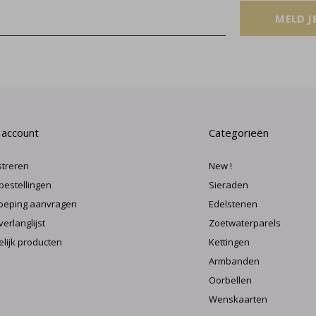
MELD J
 account
Categorieën
streren
New !
 bestellingen
Sieraden
oeping aanvragen
Edelstenen
verlanglijst
Zoetwaterparels
elijk producten
Kettingen
Armbanden
Oorbellen
Wenskaarten