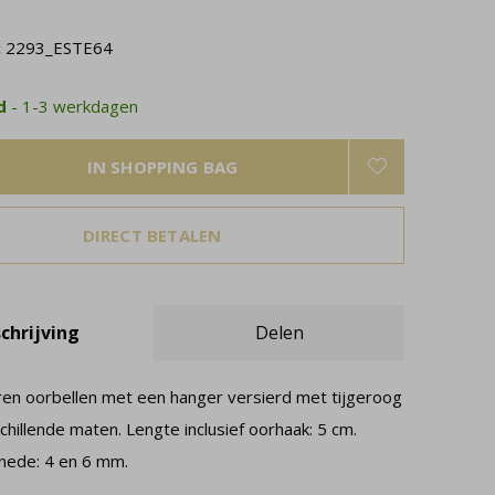
:
2293_ESTE64
ad
- 1-3 werkdagen
IN SHOPPING BAG
DIRECT BETALEN
chrijving
Delen
eren oorbellen met een hanger versierd met tijgeroog
schillende maten. Lengte inclusief oorhaak: 5 cm.
nede: 4 en 6 mm.