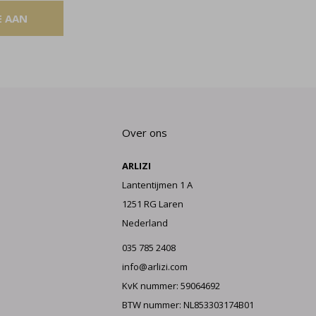
E AAN
Over ons
ARLIZI
Lantentijmen 1 A
1251 RG Laren
Nederland
035 785 2408
info@arlizi.com
KvK nummer: 59064692
BTW nummer: NL853303174B01