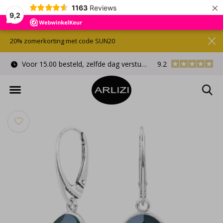
×
1163
Reviews
9,2
20% zomerkorting met code SUN20
Voor 15.00 besteld, zelfde dag verstuurd
9.2
Gratis cadeauverpa