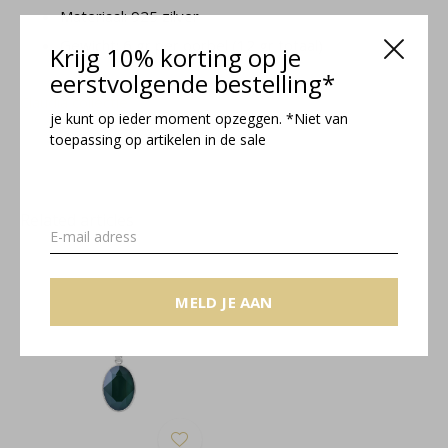
Materiaal: 925 zilver
Gewicht: 6 gr per oorbel (12 gr totaal)
Krijg 10% korting op je
eerstvolgende bestelling*
Claudia collectie
je kunt op ieder moment opzeggen. *Niet van
toepassing op artikelen in de sale
Related articles
MELD JE AAN