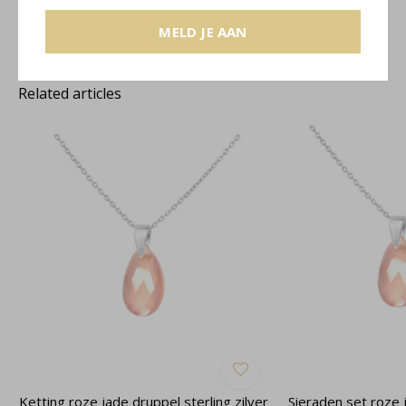
MELD JE AAN
Related articles
Ketting roze jade druppel sterling zilver
Sieraden set roze 