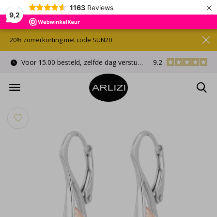
×
1163
Reviews
9,2
20% zomerkorting met code SUN20
Voor 15.00 besteld, zelfde dag verstuurd
9.2
Gratis cadeauverpa