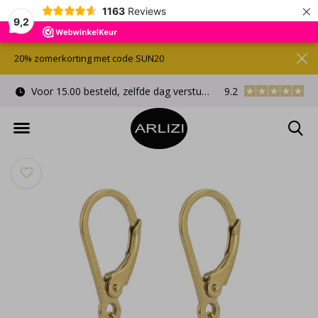
×
1163
Reviews
9,2
20% zomerkorting met code SUN20
Voor 15.00 besteld, zelfde dag verstuurd
9.2
Gratis cadeauverpa