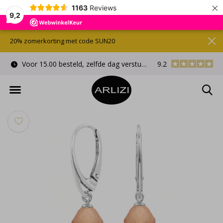
×
1163
Reviews
9,2
20% zomerkorting met code SUN20
Voor 15.00 besteld, zelfde dag verstuurd
9.2
Gratis cadeauverpa