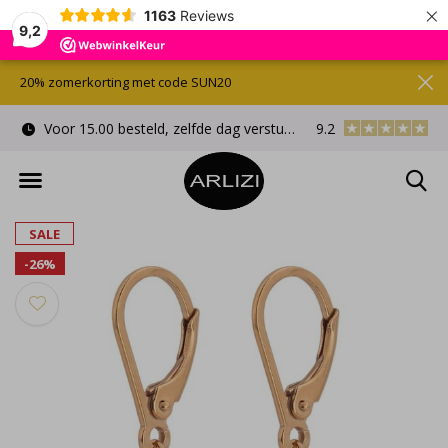
×
1163
Reviews
9,2
20% zomerkorting met code SUN20
Voor 15.00 besteld, zelfde dag verstuurd
9.2
Gratis cadeauverpa
SALE
-26%