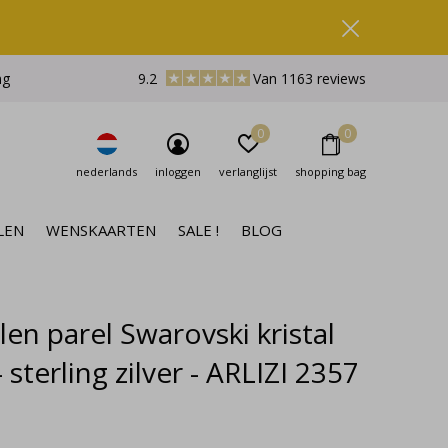
ng
9.2
Van 1163 reviews
0
0
nederlands
inloggen
verlanglijst
shopping bag
LEN
WENSKAARTEN
SALE !
BLOG
en parel Swarovski kristal
 sterling zilver - ARLIZI 2357
e