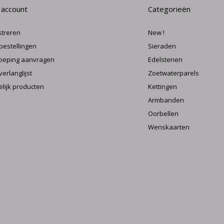
 account
Categorieën
streren
New !
 bestellingen
Sieraden
oeping aanvragen
Edelstenen
verlanglijst
Zoetwaterparels
elijk producten
Kettingen
Armbanden
Oorbellen
Wenskaarten