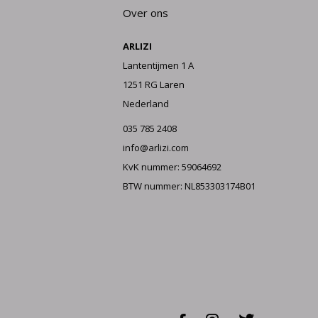
Over ons
ARLIZI
Lantentijmen 1 A
1251 RG Laren
Nederland
035 785 2408
info@arlizi.com
KvK nummer: 59064692
BTW nummer: NL853303174B01