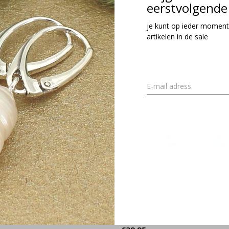
eerstvolgende 
je kunt op ieder moment
artikelen in de sale
 parel kristal donkerblauw -
Oorbellen blauw parel kristal - 
zilver - 2358
zilver - 2185