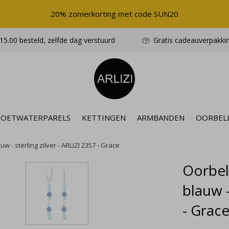
20% zomerkorting met code SUN20
5.00 besteld, zelfde dag verstuurd
Gratis cadeauverpakki
ZOETWATERPARELS
KETTINGEN
ARMBANDEN
OORBEL
w - sterling zilver - ARLIZI 2357 - Grace
Oorbell
blauw -
- Grac