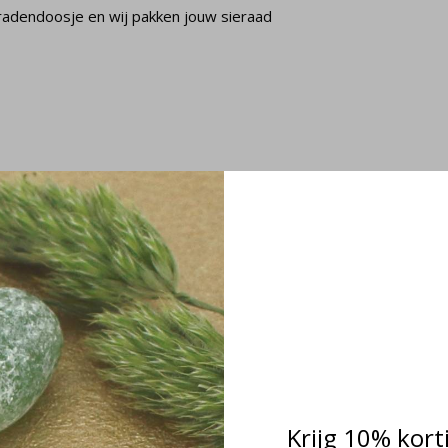
radendoosje en wij pakken jouw sieraad
rels
Krijg 10% kort