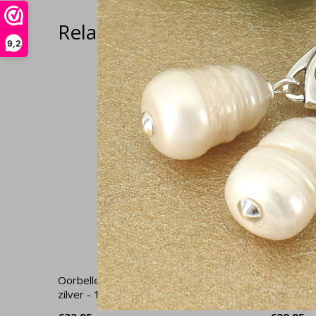
Related articles
9,2
Oorbellen blauw parel kristal - sterling
Oorbellen
zilver - 1461
sterling 