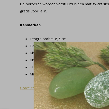
De oorbellen worden verstuurd in een mat zwart sie
gratis voor je in.
Kenmerken
Lengte oorbel: 6,5 cm
Doorsnede parel: 6 mm, kristal: 6 en 4 mm.
Kleur parels: blauw
Kleur kristal: aquamarijn
Sluiting oorbel: gesloten oorhaak
Materiaal: 925 zilver en Swarovski kristal en pa
Grace collectie