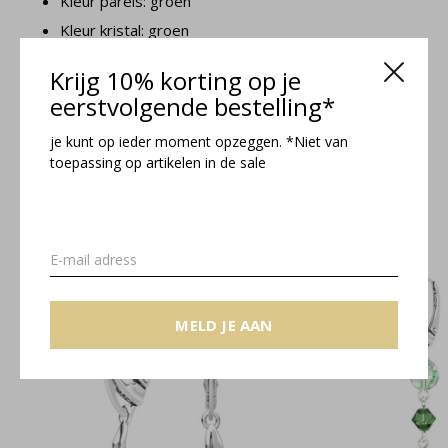
Kleur parels: groen
Kleur kristal: groen
Sluiting oorbel: gesloten oorhaak
Krijg 10% korting op je
Materiaal: 925 zilver en Swarovski kristal en parels
eerstvolgende bestelling*
je kunt op ieder moment opzeggen. *Niet van
Grace collectie
toepassing op artikelen in de sale
Related articles
MELD JE AAN